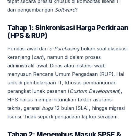
tepat secara presisi khusus di komoditas lisensi IT
dan pengembangan
Software
?
Tahap 1: Sinkronisasi Harga Perkiraan
(HPS & RUP)
Pondasi awal dari
e-Purchasing
bukan soal eksekusi
keranjang (
cart
), namun di dalam proses
administratif awal. Dinas atau instansi wajib
menyusun Rencana Umum Pengadaan (RUP). Hal
unik di pembelanjaan IT, khusus pembangunan
perangkat lunak pesanan (
Custom Development
),
HPS harus memperhitungkan faktor asuransi
teknis, garansi
bugs
12 bulan (SLA), hingga migrasi
lisensi. Tidak seperti pengadaan laptop seragam.
Tahap 2: Menembus Masuk SPSE &