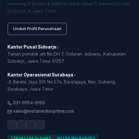
menaungi 6 produk & platform untuk solusi IT pemerintah dan
korporasi di Jawa Timur.
Unduh Profil Perusahaan
Kantor Pusat Sidoarjo
:
Taman pondok jati No.DH 7, Geluran, sidoarjo, Kabupaten
Sidoarjo, Jawa Timur 61257
Kantor Operasional Surabaya
:
Jl. Barata Jaya XIX No.57a, Baratajaya, Kec. Gubeng,
Surabaya, Jawa Timur
031-9954-8199
sales@metamediaoptima.com
TERDAFTAR DI DUNS
MITRA MICROSOFT