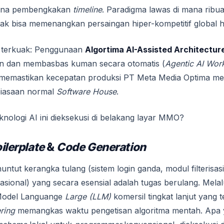
rena pembengkakan
timeline
. Paradigma lawas di mana ribua
tak bisa memenangkan persaingan hiper-kompetitif global har
 terkuak: Penggunaan
Algortima AI-Assisted Architectur
n dan membasbas kuman secara otomatis (
Agentic AI Wor
ah memastikan kecepatan produksi PT Meta Media Optima mek
biasaan normal
Software House
.
nologi AI ini dieksekusi di belakang layar MMO?
ilerplate
&
Code Generation
untut kerangka tulang (sistem login ganda, modul filterisa
asional) yang secara esensial adalah tugas berulang. Melalu
 Model Languange
Large (LLM)
komersil tingkat lanjut yang 
ring
memangkas waktu pengetisan algoritma mentah. Ap