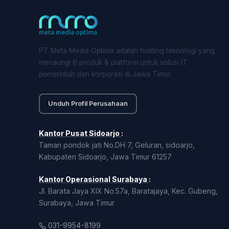
PT Meta Media Optima adalah holding teknologi yang
menaungi 6 produk & platform untuk solusi IT
pemerintah dan korporasi di Jawa Timur.
Unduh Profil Perusahaan
Kantor Pusat Sidoarjo
:
Taman pondok jati No.DH 7, Geluran, sidoarjo,
Kabupaten Sidoarjo, Jawa Timur 61257
Kantor Operasional Surabaya
:
Jl. Barata Jaya XIX No.57a, Baratajaya, Kec. Gubeng,
Surabaya, Jawa Timur
031-9954-8199