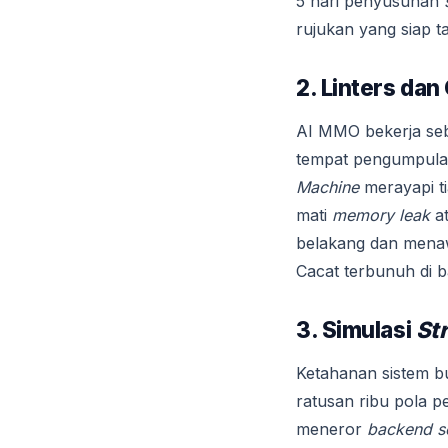
5 hari penyusunan
rujukan yang siap t
2. Linters da
AI MMO bekerja seba
tempat pengumpula
Machine
merayapi ti
mati
memory leak
a
belakang dan men
Cacat terbunuh di 
3. Simulasi
St
Ketahanan sistem bu
ratusan ribu pola 
meneror
backend s