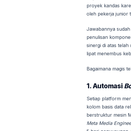
proyek kandas ka
oleh pekerja junior 
Jawabannya sudah
penulisan kompone
sinergi di atas tel
lipat menembus ke
Bagaimana magis tek
1. Automasi
Bo
Setiap platform men
kolom basis data rel
berstruktur mesin
Meta Media Enginee