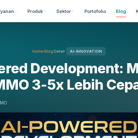
ayanan
Produk
Sektor
Portofolio
Blog
Home
·
Blog
·
Detail
AI-INNOVATION
ered Development: 
MMO 3-5x Lebih Cepa
MMO