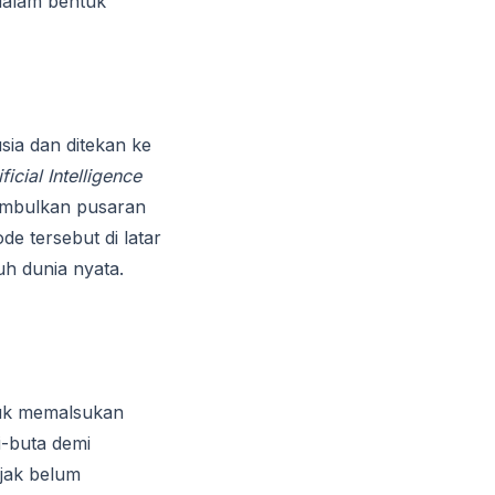
dalam bentuk
sia dan ditekan ke
ificial Intelligence
nimbulkan pusaran
de tersebut di latar
uh dunia nyata.
uk memalsukan
-buta demi
ejak belum