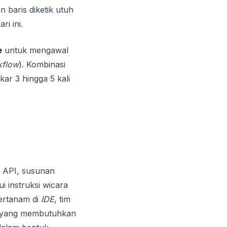
n baris diketik utuh
i ini.
e
untuk mengawal
kflow
). Kombinasi
ar 3 hingga 5 kali
si API, susunan
i instruksi wicara
tertanam di
IDE
, tim
a yang membutuhkan