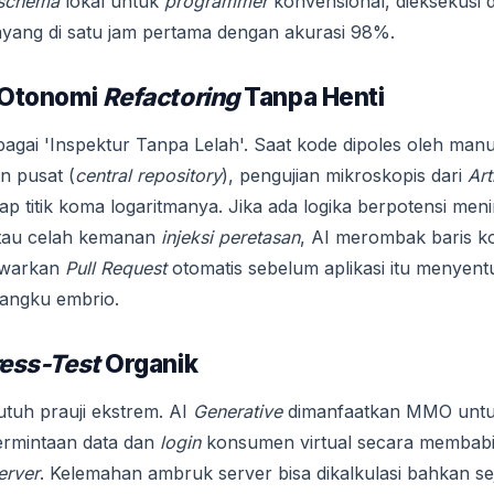
schema
lokal untuk
programmer
konvensional, dieksekusi 
ayang di satu jam pertama dengan akurasi 98%.
n Otonomi
Refactoring
Tanpa Henti
gai 'Inspektur Tanpa Lelah'. Saat kode dipoles oleh manu
n pusat (
central repository
), pengujian mikroskopis dari
Art
ap titik koma logaritmanya. Jika ada logika berpotensi me
tau celah kemanan
injeksi peretasan
, AI merombak baris ko
awarkan
Pull Request
otomatis sebelum aplikasi itu menyent
bangku embrio.
ress-Test
Organik
tuh prauji ekstrem. AI
Generative
dimanfaatkan MMO unt
permintaan data dan
login
konsumen virtual secara membabi
erver
. Kelemahan ambruk server bisa dikalkulasi bahkan s