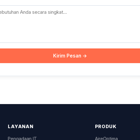
Kirim Pesan →
LAYANAN
PRODUK
Pengadaan IT
AireOptima