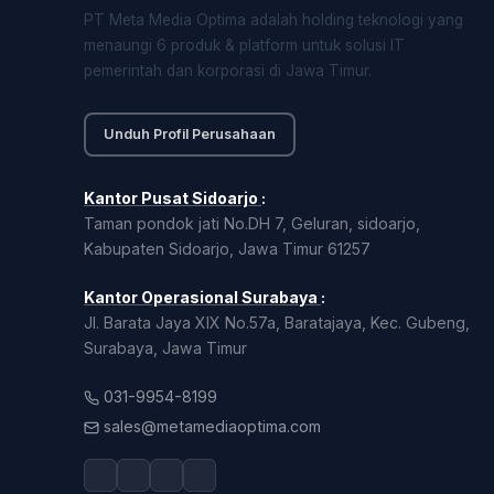
PT Meta Media Optima adalah holding teknologi yang
menaungi 6 produk & platform untuk solusi IT
pemerintah dan korporasi di Jawa Timur.
Unduh Profil Perusahaan
Kantor Pusat Sidoarjo
:
Taman pondok jati No.DH 7, Geluran, sidoarjo,
Kabupaten Sidoarjo, Jawa Timur 61257
Kantor Operasional Surabaya
:
Jl. Barata Jaya XIX No.57a, Baratajaya, Kec. Gubeng,
Surabaya, Jawa Timur
031-9954-8199
sales@metamediaoptima.com