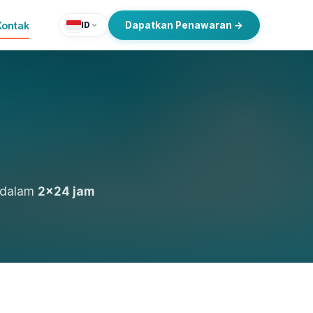
Kontak
Dapatkan Penawaran →
ID
s dalam
2×24 jam